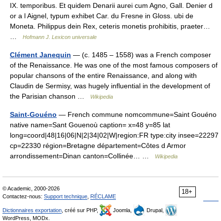
IX. temporibus. Et quidem Denarii aurei cum Agno, Gall. Denier d
or a l Aignel, typum exhibet Car. du Fresne in Gloss. ubi de
Moneta. Philippus dein Rex, ceteris monetis prohibitis, praeter…
…
Hofmann J. Lexicon universale
Clément Janequin
— (c. 1485 – 1558) was a French composer
of the Renaissance. He was one of the most famous composers of
popular chansons of the entire Renaissance, and along with
Claudin de Sermisy, was hugely influential in the development of
the Parisian chanson …
Wikipedia
Saint-Gouéno
— French commune nomcommune=Saint Gouéno
native name=Sant Gouenoù caption= x=48 y=85 lat
long=coord|48|16|06|N|2|34|02|W|region:FR type:city insee=22297
cp=22330 région=Bretagne département=Côtes d Armor
arrondissement=Dinan canton=Collinée… …
Wikipedia
© Academic, 2000-2026
18+
Contactez-nous:
Support technique
,
RÉCLAME
Dictionnaires exportation
, créé sur PHP,
Joomla,
Drupal,
WordPress, MODx.