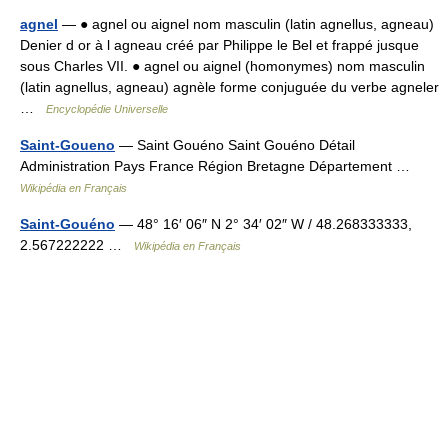
agnel
— ● agnel ou aignel nom masculin (latin agnellus, agneau)
Denier d or à l agneau créé par Philippe le Bel et frappé jusque
sous Charles VII. ● agnel ou aignel (homonymes) nom masculin
(latin agnellus, agneau) agnèle forme conjuguée du verbe agneler
…
Encyclopédie Universelle
Saint-Goueno
— Saint Gouéno Saint Gouéno Détail
Administration Pays France Région Bretagne Département …
Wikipédia en Français
Saint-Gouéno
— 48° 16′ 06″ N 2° 34′ 02″ W / 48.268333333,
2.567222222 …
Wikipédia en Français