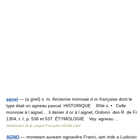
agnel
— (a gnel) s. m. Ancienne monnaie d or française dont le
type était un agneau pascal. HISTORIQUE XIVe s. • Celle
monnoie à l aignel.... li denier d or à l aignel, Ordonn. des R. de Fr.
1304, t. I, p. 536 et 537. ÉTYMOLOGIE Voy. agneau …
Dictionnaire de la Langue Française d'Émile Littré
AGNO
— monetam auream signavêre Franci, iam inde a Ludovici