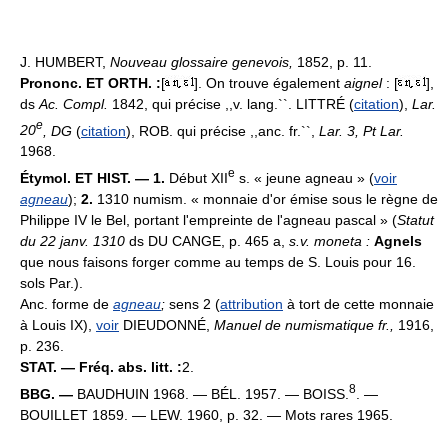
J. HUMBERT,
Nouveau glossaire genevois,
1852, p. 11.
Prononc. ET ORTH. :
[
]. On trouve également
aignel
: [
],
ds
Ac. Compl.
1842, qui précise ,,v. lang.``. LITTRÉ (
citation
),
Lar.
e
20
, DG
(
citation
), ROB. qui précise ,,anc. fr.``,
Lar. 3, Pt Lar.
1968.
e
Étymol. ET HIST. — 1.
Début XII
s. « jeune agneau » (
voir
agneau
);
2.
1310 numism. « monnaie d'or émise sous le règne de
Philippe IV le Bel, portant l'empreinte de l'agneau pascal » (
Statut
du 22 janv. 1310
ds DU CANGE, p. 465 a,
s.v. moneta :
Agnels
que nous faisons forger comme au temps de S. Louis pour 16.
sols Par.).
Anc. forme de
agneau
;
sens 2 (
attribution
à tort de cette monnaie
à Louis IX),
voir
DIEUDONNÉ,
Manuel de numismatique fr.,
1916,
p. 236.
STAT. — Fréq. abs. litt. :
2.
8
BBG. —
BAUDHUIN 1968. — BÉL. 1957. — BOISS.
. —
BOUILLET 1859. — LEW. 1960, p. 32. — Mots rares 1965.