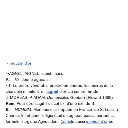
-
mouton d'or
⇒AGNEL, AIGNEL, subst. masc.
A.—
Vx.
Jeune agneau :
•
1. Le prêtre vénérable prostré en prières; les moires de la
chasuble miroitent, et l'
agnel
d'or, au centre, brodé.
J. MORÉAS, P. ADAM,
Demoiselles Goubert
(Plowert 1888).
Rem.
Peut-être s'agit-il ds cet ex. d'une ext. de B.
B.—
NUMISM.
Monnaie d'or frappée en France, de St Louis à
Charles VII et dont l'effigie était un agneau pascal portant la
formule liturgique Agnus dei... (
appel
é aussi
mouton d'or
ou
e