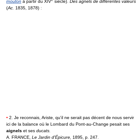
mouton
à partir du XIV
siècle).
Des agnels de différentes valeurs
(
Ac.
1835, 1878) :
•
2. Je reconnais, Ariste, qu'il ne serait pas décent de nous servir
ici de la balance où le Lombard du Pont-au-Change pesait ses
aignels
et ses
ducats.
A. FRANCE,
Le Jardin d'Épicure,
1895, p. 247.