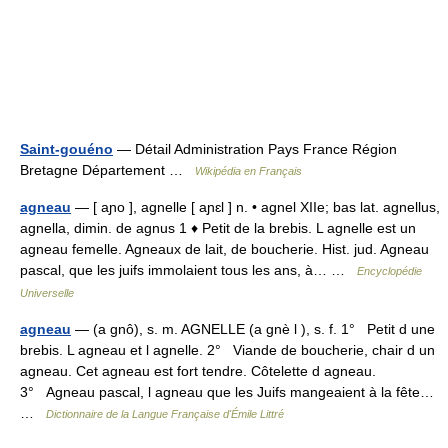
Saint-gouéno
— Détail Administration Pays France Région
Bretagne Département …
Wikipédia en Français
agneau
— [ aɲo ], agnelle [ aɲɛl ] n. • agnel XIIe; bas lat. agnellus,
agnella, dimin. de agnus 1 ♦ Petit de la brebis. L agnelle est un
agneau femelle. Agneaux de lait, de boucherie. Hist. jud. Agneau
pascal, que les juifs immolaient tous les ans, à… …
Encyclopédie
Universelle
agneau
— (a gnô), s. m. AGNELLE (a gnè l ), s. f. 1° Petit d une
brebis. L agneau et l agnelle. 2° Viande de boucherie, chair d un
agneau. Cet agneau est fort tendre. Côtelette d agneau.
3° Agneau pascal, l agneau que les Juifs mangeaient à la fête…
…
Dictionnaire de la Langue Française d'Émile Littré