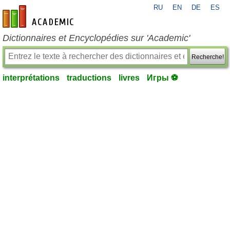
RU
EN
DE
ES
fr-academic.com
Dictionnaires et Encyclopédies sur 'Academic'
Recherche!
interprétations
traductions
livres
Игры ⚽